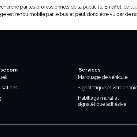
recherché par les professionnels de la publicité. En effet, ce s
ge est rendu mobile par le bus et peut donc être vu par de 
secom
Services
eil
Marquage de véhicule
isations
Signalétique et vitrophani
g
Habillage mural et
signalétique adhésive