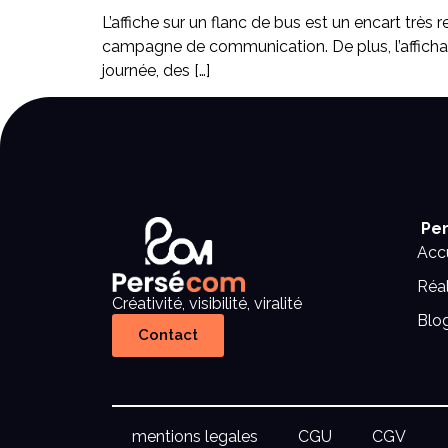
L’affiche sur un flanc de bus est un encart très 
campagne de communication. De plus, l’afficha
journée, des […]
Per
Accu
Réal
Créativité, visibilité, viralité
Blo
Contact
mentions legales
CGU
CGV