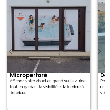
Microperforé
Dép
Affichez votre visuel en grand sur la vitrine
Prése
tout en gardant la visibilité et la lumière à
une a
l’intérieur.
vos v