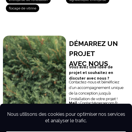
flocage de vitrine
DÉMARREZ UN
PROJET
AVEC NOUS
Vous avez une idée de
projet et souhaitez en
discuter avec nous ?
Contactez-nous et bénéficiez
d’un accompagnement unique
de la conception jusqu’à
l’installation de votre projet !
Mail :
Contact@persecom.fr
Téléphone :
06 14 90 77 25
Nous sommes ouverts du lundi
au vendredi de 09h30 à 18h00
Nous contacter