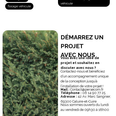
véhicule
flocage véhicule
DÉMARREZ UN
PROJET
AVEC NOUS
Vous avez une idée de
projet et souhaitez en
discuter avec nous ?
Contactez-nous et bénéficiez
d’un accompagnement unique
de la conception jusqu’à
l’installation de votre projet !
Mail :
Contact@persecom.fr
Téléphone :
06 14 90 77 25
Adresse :
42 Av. Marc Sangnier,
69300 Caluire-et-Cuire
Nous sommes ouverts du lundi
au vendredi de 09h30 à 18h00