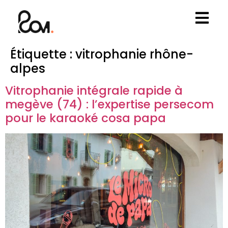
Étiquette :
vitrophanie rhône-
alpes
Vitrophanie intégrale rapide à
megève (74) : l’expertise persecom
pour le karaoké cosa papa