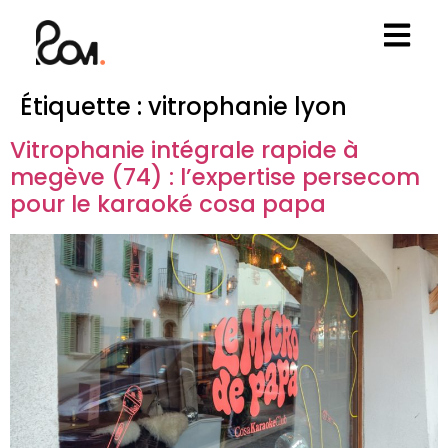
Étiquette :
vitrophanie lyon
Vitrophanie intégrale rapide à
megève (74) : l’expertise persecom
pour le karaoké cosa papa