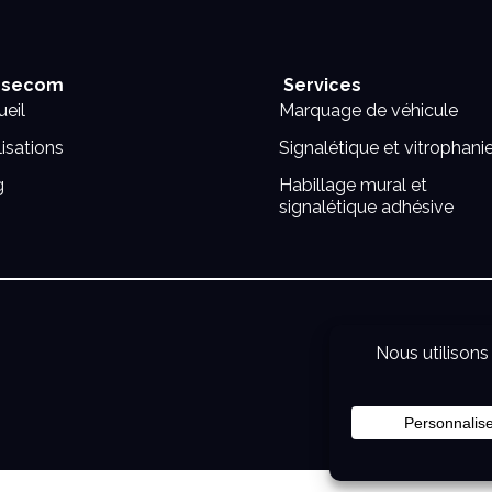
secom
Services
eil
Marquage de véhicule
isations
Signalétique et vitrophani
g
Habillage mural et
signalétique adhésive