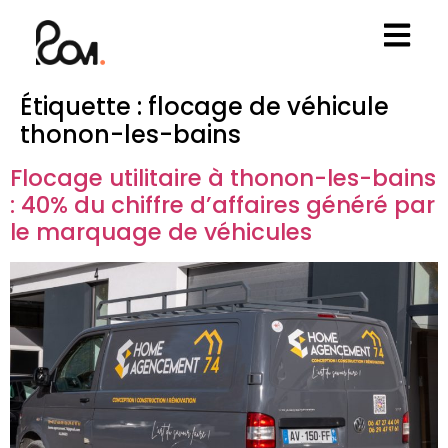
Étiquette :
flocage de véhicule
thonon-les-bains
Flocage utilitaire à thonon-les-bains
: 40% du chiffre d’affaires généré par
le marquage de véhicules