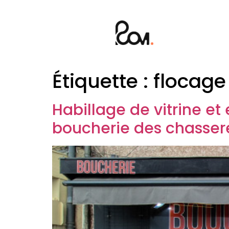
Étiquette :
flocage
Habillage de vitrine e
boucherie des chasser