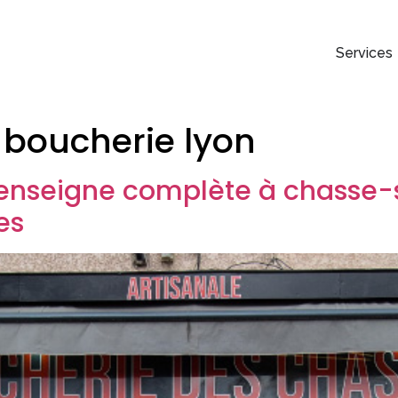
Services
 boucherie lyon
t enseigne complète à chasse-s
es