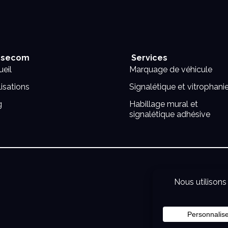
secom
Services
eil
Marquage de véhicule
isations
Signalétique et vitrophani
g
Habillage mural et
signalétique adhésive