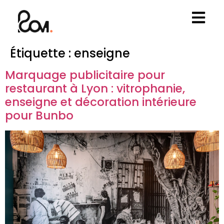
Étiquette :
enseigne
Marquage publicitaire pour
restaurant à Lyon : vitrophanie,
enseigne et décoration intérieure
pour Bunbo