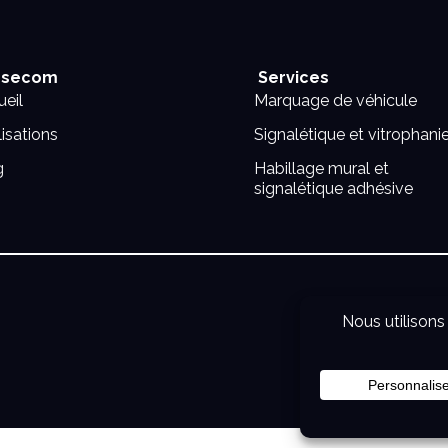
secom
Services
eil
Marquage de véhicule
isations
Signalétique et vitrophani
g
Habillage mural et
signalétique adhésive