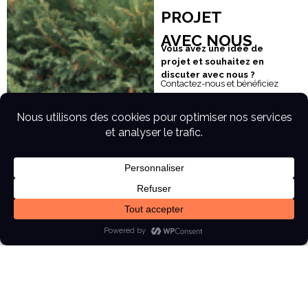
PROJET
AVEC NOUS
Vous avez une idée de
projet et souhaitez en
discuter avec nous ?
Contactez-nous et bénéficiez
d’un accompagnement unique
de la conception jusqu’à
l’installation de votre projet !
Mail :
Contact@persecom.fr
Téléphone :
06 14 90 77 25
Nous sommes ouverts du lundi
au vendredi de 09h30 à 18h00
Nous contacter
Prendre rendez-vous