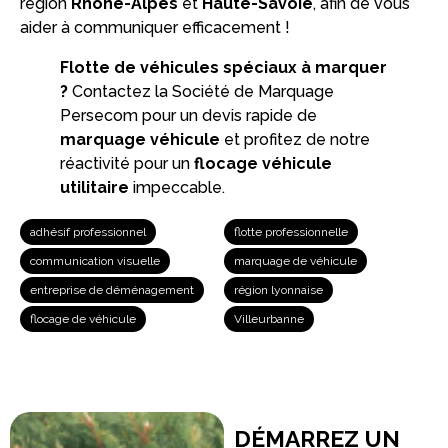
région
Rhône-Alpes
et
Haute-Savoie
, afin de vous
aider à communiquer efficacement !
Flotte de véhicules spéciaux à marquer
?
Contactez la Société de Marquage
Persecom pour un devis rapide de
marquage véhicule
et profitez de notre
réactivité pour un
flocage véhicule
utilitaire
impeccable.
adhésif professionnel
flotte professionnelle
communication visuelle
marquage de véhicule
entreprise de déménagement
région lyonnaise
flocage de véhicule
Villeurbanne
DÉMARREZ UN