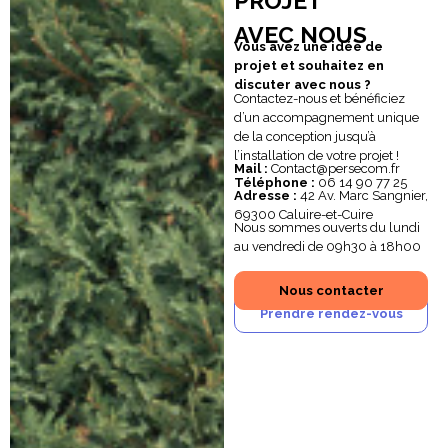
PROJET
AVEC NOUS
Vous avez une idée de
projet et souhaitez en
discuter avec nous ?
Contactez-nous et bénéficiez
d’un accompagnement unique
de la conception jusqu’à
l’installation de votre projet !
Mail :
Contact@persecom.fr
Téléphone :
06 14 90 77 25
Adresse :
42 Av. Marc Sangnier,
69300 Caluire-et-Cuire
Nous sommes ouverts du lundi
au vendredi de 09h30 à 18h00
Nous contacter
Prendre rendez-vous